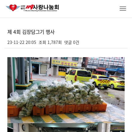
봉사단갤러리
Togg
navi
제 4회 김장담그기 행사
23-11-22 20:05
조회
1,787회
댓글
0건
본문